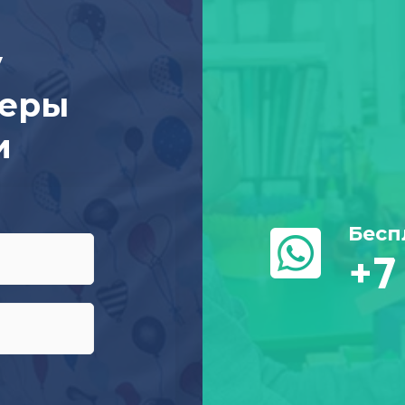
у
жеры
и
Бесп
+7