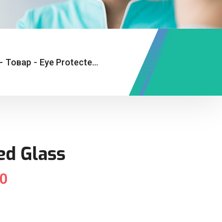
-
Товар
-
Eye Protected Glass
ed Glass
00