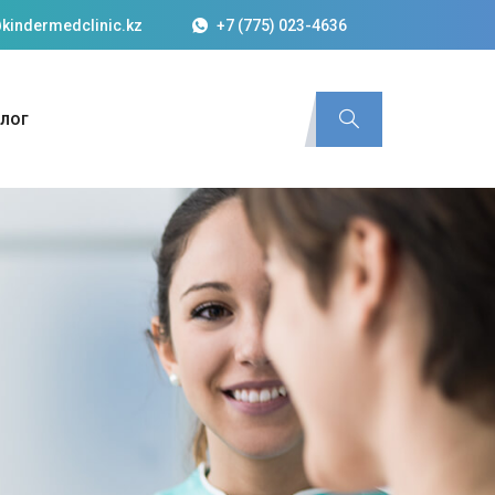
kindermedclinic.kz
+7 (775) 023-4636
лог