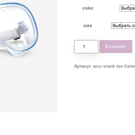
color
size
В корзину
Артикул:
woo-vneck-tee
Кате