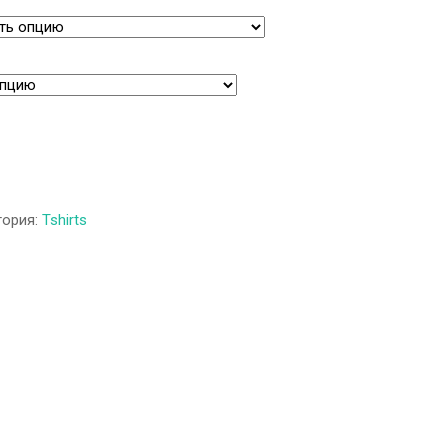
гория:
Tshirts